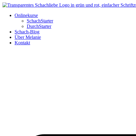
Zum
Inhalt
Onlinekurse
wechseln
SchachStarter
DurchStarter
Schach-Blog
Über Melanie
Kontakt