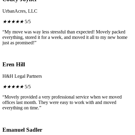
UrbanAcres, LLC
★
★
★
★
★
5/5
“My move was way less stressful than expected! Movely packed
everything, stored it for a week, and moved it all to my new home
just as promised!”
Eren Hill
H&H Legal Partners
★
★
★
★
★
5/5
“Movely provided a very professional service when we moved
offices last month. They were easy to work with and moved
everything on time.”
Emanuel Sadler