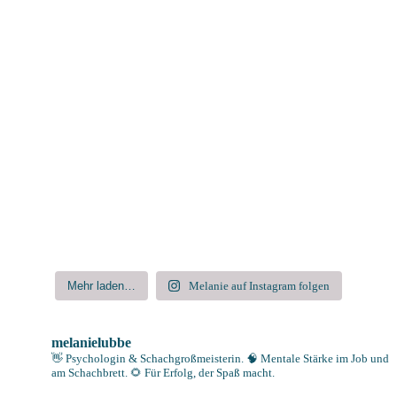
Mehr laden…
Melanie auf Instagram folgen
melanielubbe
👋 Psychologin & Schachgroßmeisterin.
🧠 Mentale Stärke im Job und
am Schachbrett.
🌻 Für Erfolg, der Spaß macht.